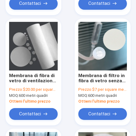
Contattaci
Contattaci
Membrana di fibra di
Membrana di filtro in
vetro di ventilazione
fibra di vetro senza
0,22 μm - 20 μm
legante borosilicato
Prezzo:
$20.00 per square meter
Prezzo:
$7 per square meter
Membrana di
MOQ:
600 metri quadri
MOQ:
600 metri quadri
filtrazione del gas
Ottieni l'ultimo prezzo
Ottieni l'ultimo prezzo
Contattaci
Contattaci