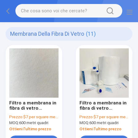
Membrana Della Fibra Di Vetro
(11)
Filtro a membrana in
Filtro a membrana in
fibra di vetro
fibra di vetro
idrofobico bianco da
idrofobico per la
Prezzo:
$7 per square meter
Prezzo:
$7 per square meter
0,7 μm senza legante
ventilazione per
MOQ:
600 metri quadri
MOQ:
600 metri quadri
infusione IV
Ottieni l'ultimo prezzo
Ottieni l'ultimo prezzo