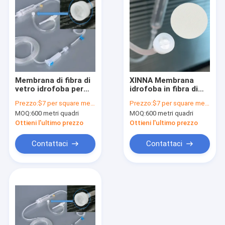
Membrana di fibra di
XINNA Membrana
vetro idrofoba per
idrofoba in fibra di
ventilazione medica
vetro per
Prezzo:
$7 per square meter
Prezzo:
$7 per square meter
dell' aria nei set di
applicazioni mediche
MOQ:
600 metri quadri
MOQ:
600 metri quadri
infusione
e di laboratorio
endovenosa
Ottieni l'ultimo prezzo
Ottieni l'ultimo prezzo
Contattaci
Contattaci
Casa.
Prodotti
Video