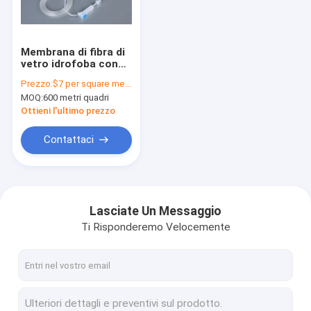
Su di noi
Visita alla fabbrica
Membrana di fibra di
vetro idrofoba con
Controllo della qualità
porosità compresa
Prezzo:
$7 per square meter
tra 0,22 μM e 20 μM
MOQ:
600 metri quadri
Contattaci
Ottieni l'ultimo prezzo
Chiedi un preventivo
Contattaci
In linea filtro IV
Lasciate Un Messaggio
Ti Risponderemo Velocemente
Filtri per siringhe di laboratorio
Filtro a disco a membrana
Membrana della SEDE POTENZIALE DI ESPLOSIONE