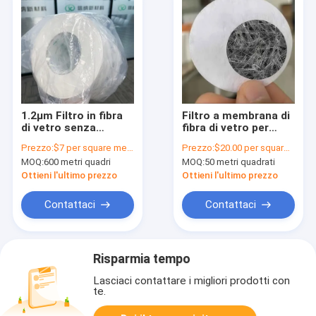
1.2μm Filtro in fibra
Filtro a membrana di
di vetro senza
fibra di vetro per
legame, membrana di
filtro di ingresso d'
Prezzo:
$7 per square meter
Prezzo:
$20.00 per square meter
ventilazione di grado
aria
MOQ:
600 metri quadri
MOQ:
50 metri quadrati
medico
Ottieni l'ultimo prezzo
Ottieni l'ultimo prezzo
Contattaci
Contattaci
Risparmia tempo
Lasciaci contattare i migliori prodotti con
te.