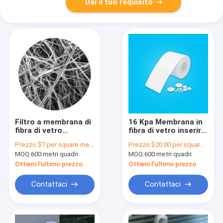
Dai il tuo requisito
Filtro a membrana di
16 Kpa Membrana in
fibra di vetro
fibra di vetro inserire
idrofobo
filtro spike
Prezzo:
$7 per square meter
Prezzo:
$20.00 per square meter
microporous
Membrana di
MOQ:
600 metri quadri
MOQ:
600 metri quadri
equivalente a
aspirazione dell'aria
membrana GVS GF
Ottieni l'ultimo prezzo
Ottieni l'ultimo prezzo
Contattaci
Contattaci