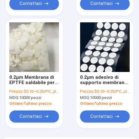
Contattaci
Contattaci
0.2μm Membrana di
0.2μm adesivo di
EPTFE saldabile per
supporto membrana
funghi commestibili
EPTFE su cultura
Prezzo:
$0.10~0.35/PC, please contact sales for price
Prezzo:
$0.10~0.35/PC, please contact sales for price
Sacchetti di spore di
media cappa
MOQ:
10000 pezzi
MOQ:
10000 pezzi
funghi Prodotti da
impermeabile /
giardino Sacchetti
respirabile / alta
Ottieni l'ultimo prezzo
Ottieni l'ultimo prezzo
per la coltivazione di
temperatura e
funghi
resistenza alla
Contattaci
Contattaci
pressione