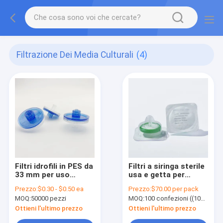
Filtrazione Dei Media Culturali
(4)
Filtri idrofili in PES da
Filtri a siringa sterile
33 mm per uso
usa e getta per
medico o di
coltura cellulare
Prezzo:
$0.30 - $0.50 ea
Prezzo:
$70.00 per pack
laboratorio con
Medio con membrana
MOQ:
50000 pezzi
MOQ:
100 confezioni ((100 pezzi per confezione)
connettori Luer
di 0,22 μm PES Φ33
mm confezionati
Ottieni l'ultimo prezzo
Ottieni l'ultimo prezzo
singolarmente