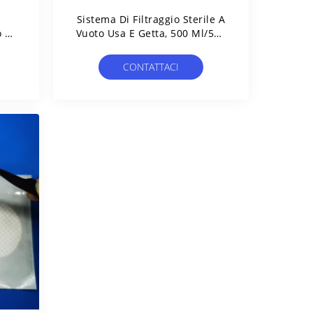
i
Sistema Di Filtraggio Sterile A
o A
Vuoto Usa E Getta, 500 Ml/500
le
Ml Con PES 0,22
bico
Μm/Tazza/Connector/Bottiglia/Collo
CONTATTACI
GL45