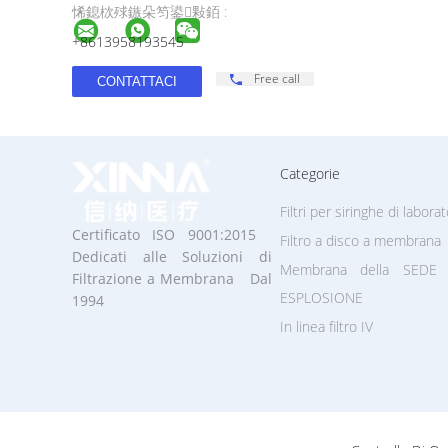
悕鎴栨殏鏃朵笉鍙敤銆 :
+8613958193545
Free call
Categorie
Filtri per siringhe di laborat
Certificato ISO 9001:2015
Filtro a disco a membrana
Dedicati alle Soluzioni di
Membrana della SEDE 
Filtrazione a Membrana Dal
ESPLOSIONE
1994
In linea filtro IV