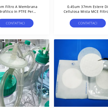
um Filtro A Membrana
0.45um 37mm Estere D
drofilico In PTFE Per
Cellulosa Mista MCE Filtr
ltrazione Di Liquidi In
Membrana A Griglia Steri
Laboratorio
Per Il Test Di Limite Micro
CONTATTACI
CONTATTACI