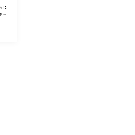
a Di
gio
 Di