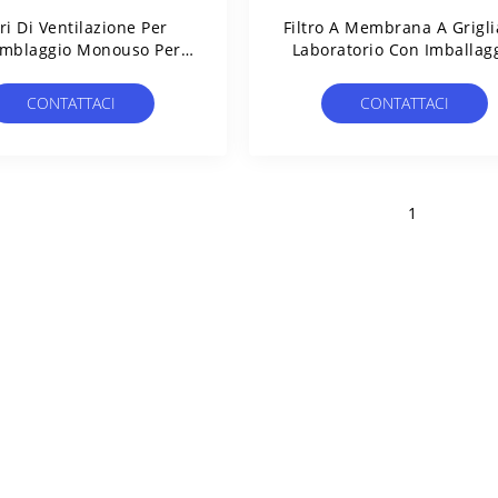
tri Di Ventilazione Per
Filtro A Membrana A Grigli
mblaggio Monouso Per
Laboratorio Con Imballag
nde Farmaceutiche E Di
Singolo Sterile Per Il Test
Bioelaborazione
Limite Microbico
CONTATTACI
CONTATTACI
1