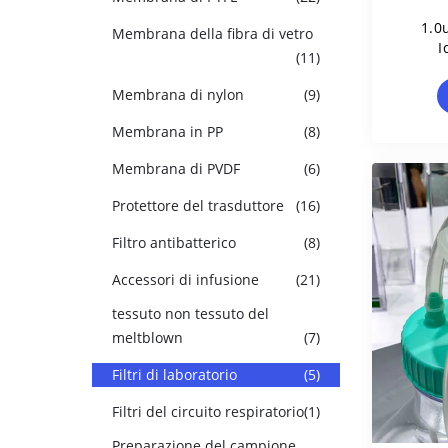
1.0
Membrana della fibra di vetro
I
(11)
Fi
Membrana di nylon
(9)
Membrana in PP
(8)
Membrana di PVDF
(6)
Protettore del trasduttore
(16)
Filtro antibatterico
(8)
Accessori di infusione
(21)
tessuto non tessuto del
meltblown
(7)
Filtri di laboratorio
(5)
Filtri del circuito respiratorio
(1)
Preparazione del campione