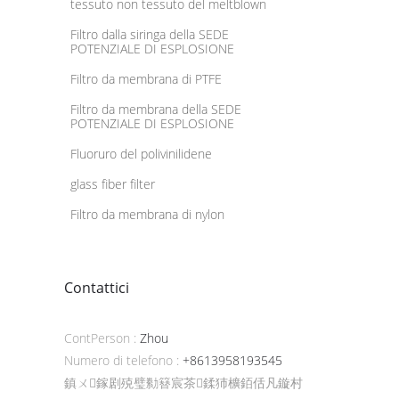
tessuto non tessuto del meltblown
Filtro dalla siringa della SEDE
POTENZIALE DI ESPLOSIONE
Filtro da membrana di PTFE
Filtro da membrana della SEDE
POTENZIALE DI ESPLOSIONE
Fluoruro del polivinilidene
glass fiber filter
Filtro da membrana di nylon
Contattici
ContPerson :
Zhou
Numero di telefono :
+8613958193545
鎮ㄨ鎵剧殑璧勬簮宸茶鍒犻櫎銆佸凡鏇村