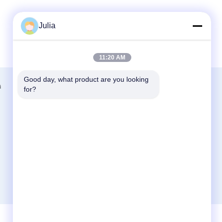
Julia
11:20 AM
Good day, what product are you looking 
a
Contattaci
for?
Zhejiang Xinna Medical Device Technology
Co., Ltd.
Zona industriale di Huangnikan, via
Yucheng, Yuhuan, città di Taizhou, provincia
dello Zhejiang, Cina.
+8613958193545-571-83082507
xinna@zjxinna.com