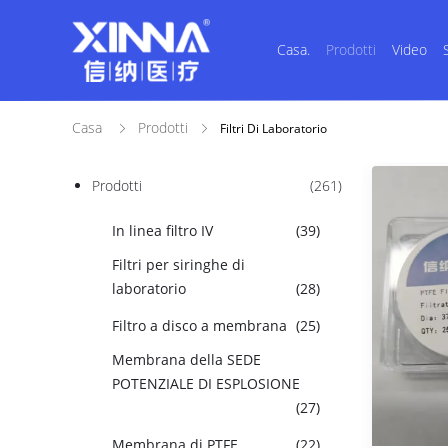
Casa.
Prodotti
Video
Casa
Prodotti
Filtri Di Laboratorio
Prodotti
(261)
In linea filtro IV
(39)
Filtri per siringhe di
laboratorio
(28)
Filtro a disco a membrana
(25)
Membrana della SEDE
POTENZIALE DI ESPLOSIONE
(27)
Membrana di PTFE
(22)