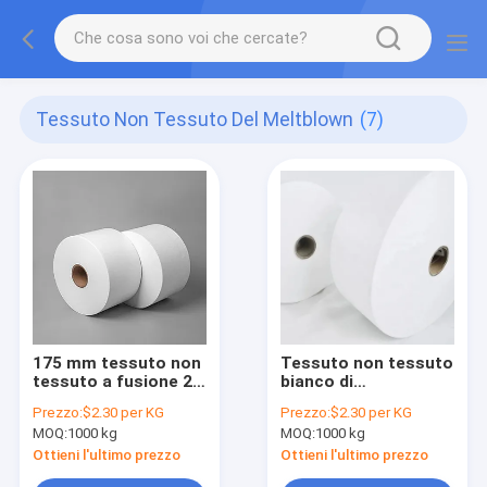
Tessuto Non Tessuto Del Meltblown
(7)
175 mm tessuto non
Tessuto non tessuto
tessuto a fusione 25
bianco di
grammi di tessuto a
polipropilene PP
Prezzo:
$2.30 per KG
Prezzo:
$2.30 per KG
fusione PP per
Hepa filtro abito
MOQ:
1000 kg
MOQ:
1000 kg
maschere usa e
chirurgico
getta
Ottieni l'ultimo prezzo
Ottieni l'ultimo prezzo