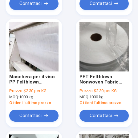
Contattaci
Contattaci
Maschera per il viso
PET Feltblown
PP Feltblown
Nonwoven Fabric
Nonwoven 25 / 30 /
Filter Prefilter layer
Prezzo:
$2.30 per KG
Prezzo:
$2.30 per KG
40GSM Per
per la filtrazione
MOQ:
1000 kg
MOQ:
1000 kg
filtrazione medica
dell'aria e dei liquidi
Ottieni l'ultimo prezzo
Ottieni l'ultimo prezzo
Contattaci
Contattaci