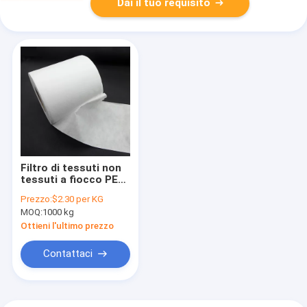
Dai il tuo requisito
Filtro di tessuti non
tessuti a fiocco PET
di polietilene
Prezzo:
$2.30 per KG
tereftalato di grado
MOQ:
1000 kg
medico
Ottieni l'ultimo prezzo
Contattaci