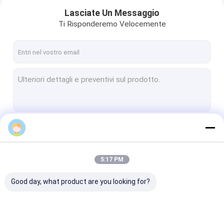
Lasciate Un Messaggio
Ti Risponderemo Velocemente
Continua
5:17 PM
Casa.
Le Nostre Categorie
Good day, what product are you looking for?
Prodotti
Video