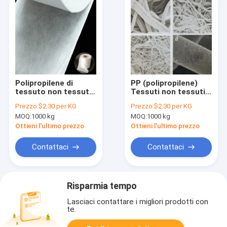
Polipropilene di
PP (polipropilene)
tessuto non tessuto
Tessuti non tessuti a
leggero a fusione per
fusione realizzati
Prezzo:
$2.30 per KG
Prezzo:
$2.30 per KG
prodotti igienici usa
con materiali di
MOQ:
1000 kg
MOQ:
1000 kg
e getta
qualità medica
Ottieni l'ultimo prezzo
Ottieni l'ultimo prezzo
Contattaci
Contattaci
Risparmia tempo
Lasciaci contattare i migliori prodotti con
te.