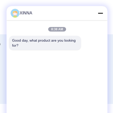
XINNA
8:38 AM
Good day, what product are you looking 
a
Contattaci
for?
Zhejiang Xinna Medical Device Technology
Co., Ltd.
Zona industriale di Huangnikan, via
Yucheng, Yuhuan, città di Taizhou, provincia
dello Zhejiang, Cina.
+8613958193545-571-83082507
xinna@zjxinna.com