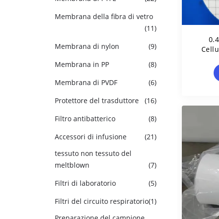
Membrana della fibra di vetro
(11)
0.
Membrana di nylon
(9)
Cellu
Memb
Membrana in PP
(8)
Per Il
Membrana di PVDF
(6)
Protettore del trasduttore
(16)
Filtro antibatterico
(8)
Accessori di infusione
(21)
tessuto non tessuto del
meltblown
(7)
Filtri di laboratorio
(5)
Filtri del circuito respiratorio
(1)
Preparazione del campione