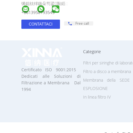
悕鎴栨殏鏃朵笉鍙敤銆 :
+8613958193545
Free call
Categorie
Filtri per siringhe di laborat
Certificato ISO 9001:2015
Filtro a disco a membrana
Dedicati alle Soluzioni di
Membrana della SEDE 
Filtrazione a Membrana Dal
ESPLOSIONE
1994
In linea filtro IV