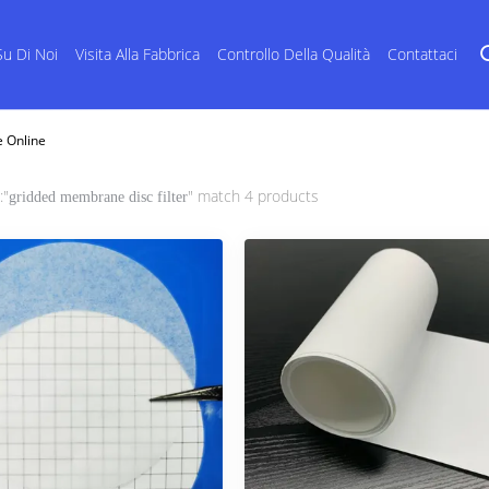
Su Di Noi
Visita Alla Fabbrica
Controllo Della Qualità
Contattaci
e Online
:"
" match 4 products
gridded membrane disc filter