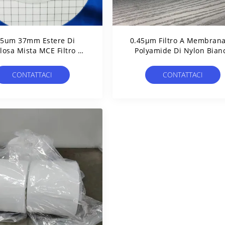
45um 37mm Estere Di
0.45μm Filtro A Membrana
losa Mista MCE Filtro A
Polyamide Di Nylon Bian
rana A Griglia Sterile
Non Sterile Senza Grigli
 Test Di Limite Microbico
CONTATTACI
CONTATTACI