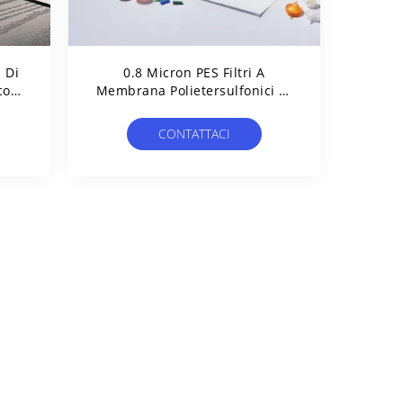
 Di
0.8 Micron PES Filtri A
co
Membrana Polietersulfonici Di
e
Grado Di Sterilizzazione
Idrofila
CONTATTACI