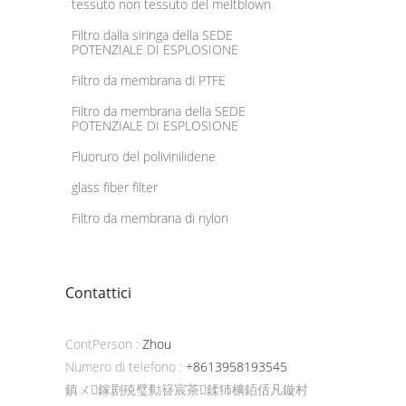
tessuto non tessuto del meltblown
Filtro dalla siringa della SEDE
POTENZIALE DI ESPLOSIONE
Filtro da membrana di PTFE
Filtro da membrana della SEDE
POTENZIALE DI ESPLOSIONE
Fluoruro del polivinilidene
glass fiber filter
Filtro da membrana di nylon
Contattici
ContPerson :
Zhou
Numero di telefono :
+8613958193545
鎮ㄨ鎵剧殑璧勬簮宸茶鍒犻櫎銆佸凡鏇村