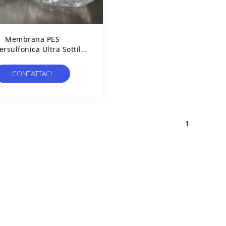
Membrana PES
ersulfonica Ultra Sottile
o Flusso Per Filtri Medici
CONTATTACI
1