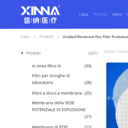
Casa.
Prodotti
Video
Casa
Prodotti
Gridded Membrane Disc Filter Produttor
parole chiave
Prodotti
(261)
In linea filtro IV
(39)
Filtri per siringhe di
laboratorio
(28)
Filtro a disco a membrana
(25)
Membrana della SEDE
POTENZIALE DI ESPLOSIONE
(27)
Membrana di PTFE
(22)