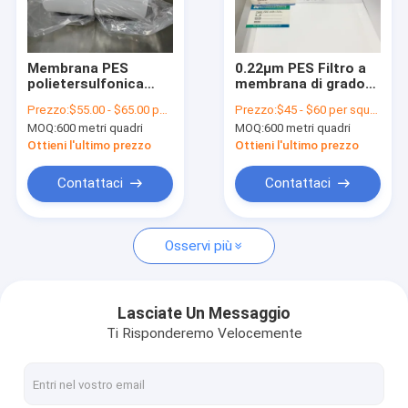
Su di noi
Visita alla fabbrica
Membrana PES
0.22μm PES Filtro a
polietersulfonica
membrana di grado
Controllo della qualità
ultra sottile ad alto
medico
Prezzo:
$55.00 - $65.00 per square meter
Prezzo:
$45 - $60 per square meter
flusso per filtri
Polietersulfone
MOQ:
600 metri quadri
MOQ:
600 metri quadri
medici
Larghezza
Contattaci
personalizzata
Ottieni l'ultimo prezzo
Ottieni l'ultimo prezzo
Chiedi un preventivo
Contattaci
Contattaci
Osservi più
In linea filtro IV
Filtri per siringhe di laboratorio
Lasciate Un Messaggio
Ti Risponderemo Velocemente
Filtro a disco a membrana
Membrana della SEDE POTENZIALE DI ESPLOSIONE