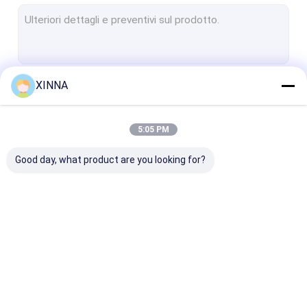
Membrana di PTFE
Membrana della fibra di vetro
Membrana di nylon
XINNA
Continua
Membrana in PP
Membrana di PVDF
5:05 PM
Le Nostre Categorie
Protettore del trasduttore
Good day, what product are you looking for?
Filtro antibatterico
Accessori di infusione
tessuto non tessuto del meltblown
In linea filtro IV
Filtri per siringhe di
Filtro a disco 
Filtri di laboratorio
laboratorio
membrana