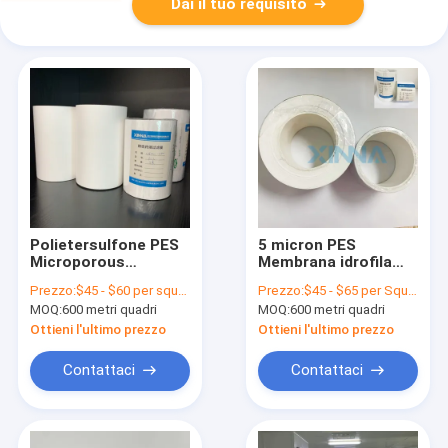
Dai il tuo requisito
Polietersulfone PES
5 micron PES
Microporous
Membrana idrofila
Membrane Filter
polietersulfonica
Prezzo:
$45 - $60 per square meter
Prezzo:
$45 - $65 per Square Meter
idrofilico per
PES filtro di grado
MOQ:
600 metri quadri
MOQ:
600 metri quadri
filtrazione liquida
medico
Ottieni l'ultimo prezzo
Ottieni l'ultimo prezzo
Contattaci
Contattaci