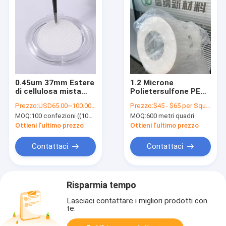
0.45um 37mm Estere
1.2 Microne
di cellulosa mista
Polietersulfone PES
MCE Filtro a
Filtro Membrana
Prezzo:
USD65.00~100.00 per pack
Prezzo:
$45 - $65 per Square Meter
membrana a griglia
Diaframma Idrofila
MOQ:
100 confezioni ((100 pezzi per confezione)
MOQ:
600 metri quadri
Sterile per il test di
limite microbico
Ottieni l'ultimo prezzo
Ottieni l'ultimo prezzo
Contattaci
Contattaci
Risparmia tempo
Lasciaci contattare i migliori prodotti con
te.