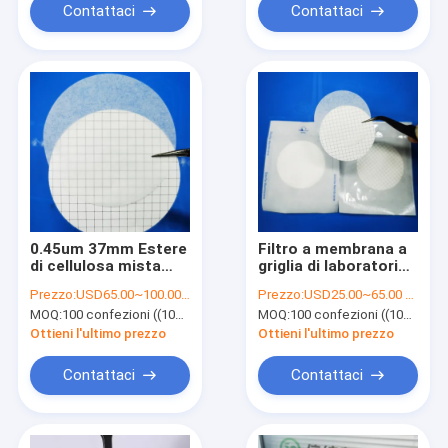
Contattaci
Contattaci
0.45um 37mm Estere
Filtro a membrana a
di cellulosa mista
griglia di laboratorio
MCE Filtro a
con imballaggio
Prezzo:
USD65.00~100.00 per pack
Prezzo:
USD25.00~65.00 per pack
membrana a griglia
singolo Sterile per il
MOQ:
100 confezioni ((100 pezzi per confezione)
MOQ:
100 confezioni ((100 pezzi per confezione)
Sterile per il test di
test di limite
limite microbico
microbico
Ottieni l'ultimo prezzo
Ottieni l'ultimo prezzo
Contattaci
Contattaci