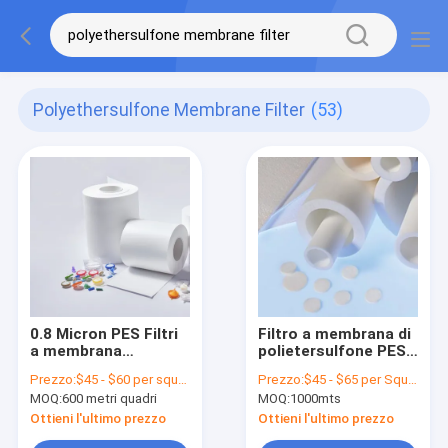
Polyethersulfone Membrane Filter
(53)
0.8 Micron PES Filtri
Filtro a membrana di
a membrana
polietersulfone PES
polietersulfonici di
idrofilico
Prezzo:
$45 - $60 per square meter
Prezzo:
$45 - $65 per Square Meter
grado di
MOQ:
600 metri quadri
MOQ:
1000mts
sterilizzazione
idrofila
Ottieni l'ultimo prezzo
Ottieni l'ultimo prezzo