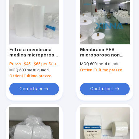
Filtro a membrana
Membrana PES
medica microporosa
microporosa non
PES per la
stratificata
Prezzo:
$45 - $65 per Square Meter
MOQ:
600 metri quadri
chiarificazione e la
Membrana
MOQ:
600 metri quadri
Ottieni l'ultimo prezzo
filtrazione sterile
polietersulfonica
idrofila
Ottieni l'ultimo prezzo
Contattaci
Contattaci
Casa.
Prodotti
Video