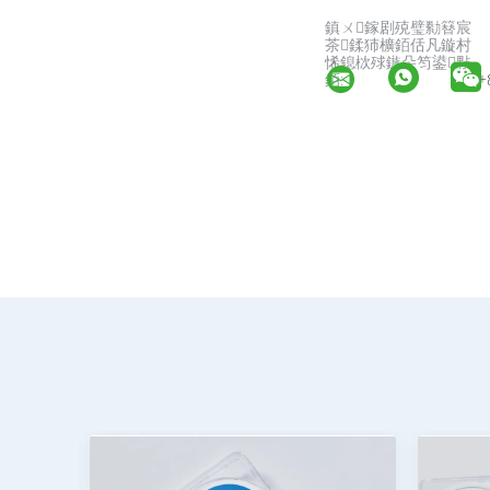
鎮ㄨ鎵剧殑璧勬簮宸
茶鍒犻櫎銆佸凡鏇村
悕鎴栨殏鏃朵笉鍙敤
銆:
+