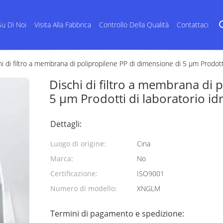
Su Di Noi
Visita Alla Fabbrica
Controllo Della Qualità
Contattaci
i di filtro a membrana di polipropilene PP di dimensione di 5 μm Prodotti 
Dischi di filtro a membrana di 
5 μm Prodotti di laboratorio idro
Dettagli:
Luogo di origine:
Cina
Marca:
No
Certificazione:
ISO9001
Numero di modello:
XNGLM
Termini di pagamento e spedizione: