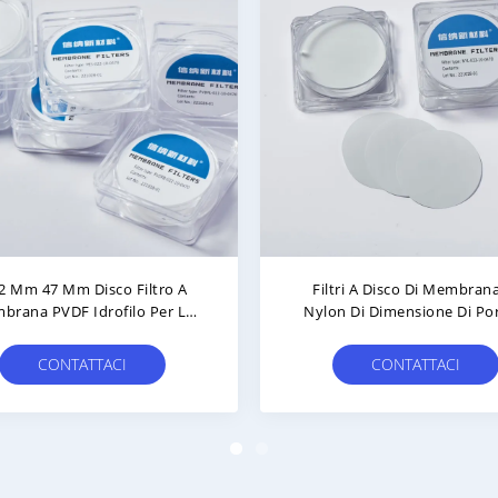
 Micron PVDF Membrane Disc
0.22μm 47mm Disco Di Filt
Filter Filtro Fluoruro Di
Membrana PVDF Idrofobo
Polivinilidene Idrofobo
Sterile 50/Pk
CONTATTACI
CONTATTACI