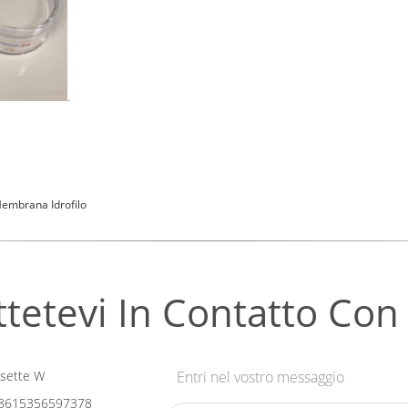
.
Membrana Idrofilo
tetevi In ​​contatto Con
sette W
Entri nel vostro messaggio
8615356597378