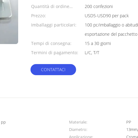
Quantità di ordine
200 confezioni
minimo:
Prezzo:
USD5-USD90 per pack
Imballaggi particolari:
100 pc/imballaggio o abitud
esportazione del pacchetto
Tempi di consegna:
15 a 30 giorni
Termini di pagamento:
L/C, T/T
CONTATTACI
i pp
Materiale:
PP
Diametro:
13mm,
Applicazione:
Cromat