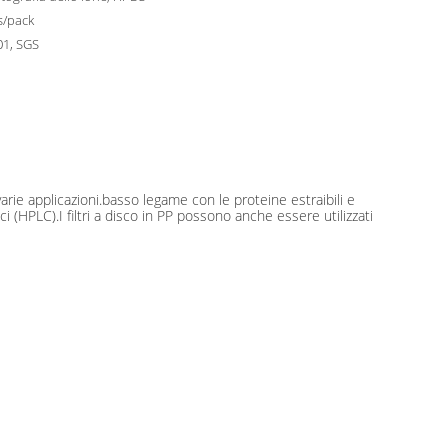
s/pack
01, SGS
iture di laboratorio
varie applicazioni.basso legame con le proteine estraibili e
 (HPLC).I filtri a disco in PP possono anche essere utilizzati