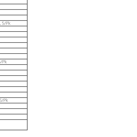
, 5/Pk
5/Pk
 5/Pk
O