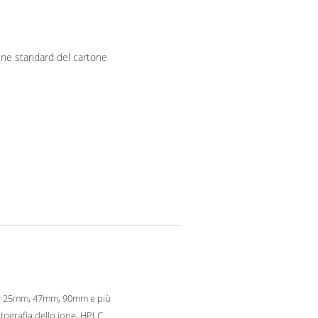
ine standard del cartone
 25mm, 47mm, 90mm e più
ografia dello ione, HPLC