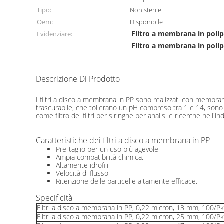
Tipo:
Non sterile
Oem:
Disponibile
Filtro a membrana in poli
Evidenziare:
Filtro a membrana in polip
Descrizione Di Prodotto
5 μm di dimensione dei pori filtro a 
I filtri a disco a membrana in PP sono realizzati con membrane 
trascurabile, che tollerano un pH compreso tra 1 e 14, sono q
come filtro dei filtri per siringhe per analisi e ricerche nell'
Caratteristiche dei filtri a disco a membrana in PP
Pre-taglio per un uso più agevole
Ampia compatibilità chimica.
Altamente idrofili
Velocità di flusso
Ritenzione delle particelle altamente efficace.
Specificità
Filtri a disco a membrana in PP, 0,22 micron, 13 mm, 100/Pk
Filtri a disco a membrana in PP, 0,22 micron, 25 mm, 100/Pk