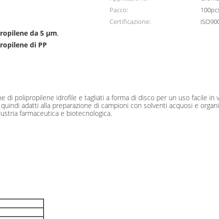
Pacco:
100pc
Certificazione:
ISO90
propilene da 5 μm
,
ropilene di PP
membrana PP filtro a membrana a disco PP forn
di polipropilene idrofile e tagliati a forma di disco per un uso facile in 
uindi adatti alla preparazione di campioni con solventi acquosi e organici
industria farmaceutica e biotecnologica.