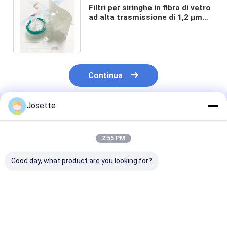
Filtri per siringhe in fibra di vetro
ad alta trasmissione di 1,2 μm
per la prefiltrazione di campioni
HPLC
Continua
Josette
Prodotti Raccomandati
2:55 PM
Good day, what product are you looking for?
0.45μM Filtri per
Filtri per siringhe
Filtri per sirin