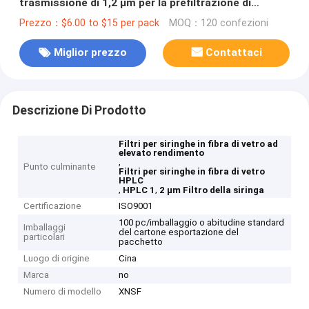
trasmissione di 1,2 μm per la prefiltrazione di
campioni HPLC
Prezzo：$6.00 to $15 per pack
MOQ：120 confezioni
Miglior prezzo
Contattaci
Descrizione Di Prodotto
Filtri per siringhe in fibra di vetro ad
elevato rendimento
,
Punto culminante
Filtri per siringhe in fibra di vetro
HPLC
,
,
HPLC 1
2 μm Filtro della siringa
Certificazione
ISO9001
100 pc/imballaggio o abitudine standard
Imballaggi
del cartone esportazione del
particolari
pacchetto
Luogo di origine
Cina
Marca
no
Numero di modello
XNSF