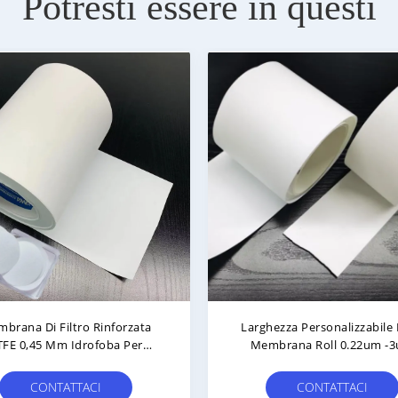
Potresti essere in questi
ro A Membrana PTFE Idrofobo
0.22μm 0,45μm 1μm 5μ
croporous Stratificato Per
Membrana PTFE Resisten
Prese Di Sicurezza
Chimica Massima
CONTATTACI
CONTATTACI