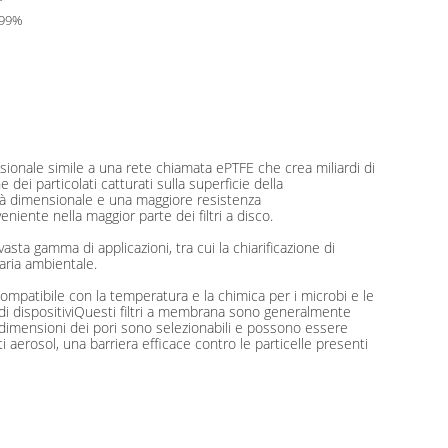
 99%
ionale simile a una rete chiamata ePTFE che crea miliardi di
dei particolati catturati sulla superficie della
ità dimensionale e una maggiore resistenza
ente nella maggior parte dei filtri a disco.
asta gamma di applicazioni, tra cui la chiarificazione di
aria ambientale.
compatibile con la temperatura e la chimica per i microbi e le
i di dispositiviQuesti filtri a membrana sono generalmente
Le dimensioni dei pori sono selezionabili e possono essere
i aerosol, una barriera efficace contro le particelle presenti