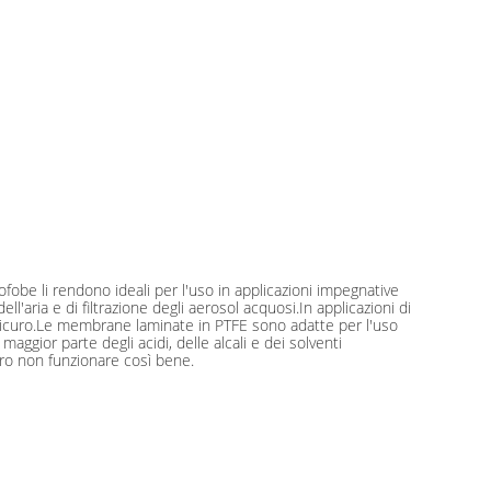
rofobe li rendono ideali per l'uso in applicazioni impegnative
l'aria e di filtrazione degli aerosol acquosi.In applicazioni di
 e sicuro.Le membrane laminate in PTFE sono adatte per l'uso
gior parte degli acidi, delle alcali e dei solventi
bero non funzionare così bene.