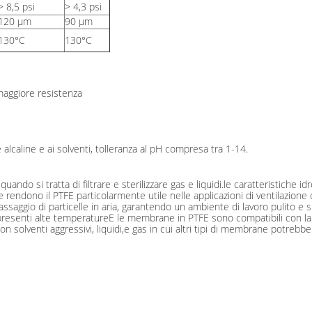
> 8,5 psi
> 4,3 psi
120 μm
90 μm
130°C
130°C
maggiore resistenza
e alcaline e ai solventi, tolleranza al pH compresa tra 1-14.
do si tratta di filtrare e sterilizzare gas e liquidi.le caratteristiche id
rendono il PTFE particolarmente utile nelle applicazioni di ventilazione del
 passaggio di particelle in aria, garantendo un ambiente di lavoro pulito
resenti alte temperatureE le membrane in PTFE sono compatibili con la mag
con solventi aggressivi, liquidi,e gas in cui altri tipi di membrane potreb