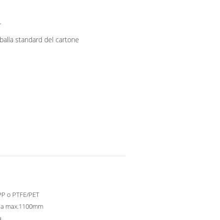
r
balla standard del cartone
PP o PTFE/PET
a max.1100mm
a