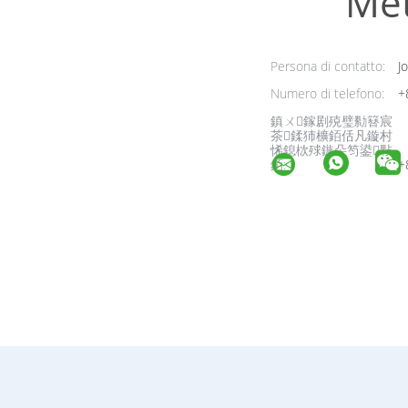
Met
Persona di contatto:
Jo
Numero di telefono:
+
鎮ㄨ鎵剧殑璧勬簮宸
茶鍒犻櫎銆佸凡鏇村
悕鎴栨殏鏃朵笉鍙敤
銆:
+