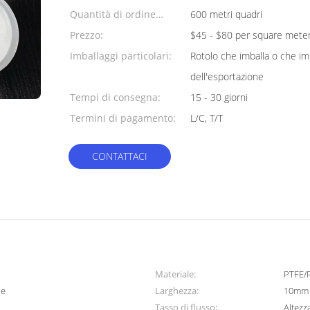
Quantità di ordine
600 metri quadri
minimo:
Prezzo:
$45 - $80 per square mete
Imballaggi particolari:
Rotolo che imballa o che im
dell'esportazione
Tempi di consegna:
15 - 30 giorni
Termini di pagamento:
L/C, T/T
CONTATTACI
Materiale:
PTFE/
ne
Larghezza:
10mm 
Tasso di flusso:
Altezz