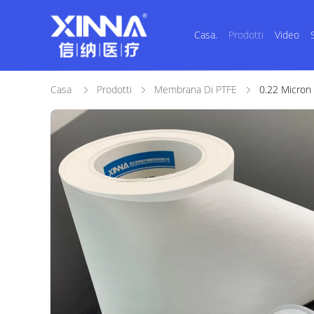
Casa.
Prodotti
Video
Casa
Prodotti
Membrana Di PTFE
0.22 Micron P