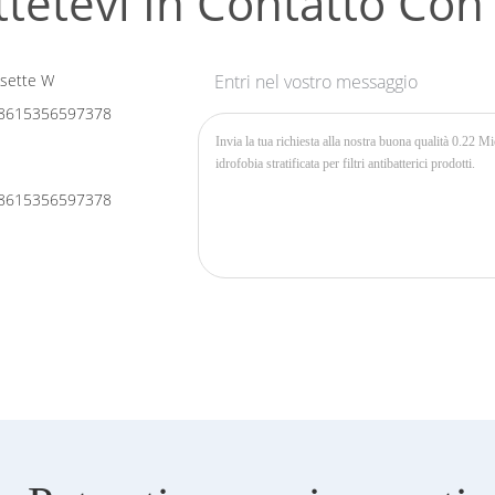
tetevi In ​​contatto Con
sette W
Entri nel vostro messaggio
8615356597378
8615356597378