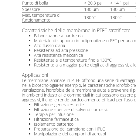
Punto di bolla
> 20,3 psi
> 14,1 psi
Spessore
130 μm
130 μm
Max. temperatura di
130°C
130°C
funzionamento
Caratteristiche delle membrane in PTFE stratificate
Fabbricazione a partire da:
Materiale di supporto in polipropilene o PET per una 
Alto flusso d'aria
Resistenza ad alta pressione
Alta resistenza meccanica
Resistenza alle temperature fino a 130°C
Resistente alla maggior parte degli acidi aggressivi, all
Applicazioni
Le membrane laminate in PTFE offrono una serie di vantaggi quan
nella biotecnologiaPer esempio, le caratteristiche idrofobiche 
ventilazione, l'idrofobia della membrana aiuta a prevenire il
in ambienti industriali e commerciali in cui possono essere p
aggressivi, il che le rende particolarmente efficaci per l'uso 
Filtrazione generale/sterile
Filtrazione speciale di solventi corrosivi.
Terapia per infusione
Filtrazione farmaceutica
Isolamento batterico
Preparazione del campione con HPLC
Manipolazione dei campioni di aerosol