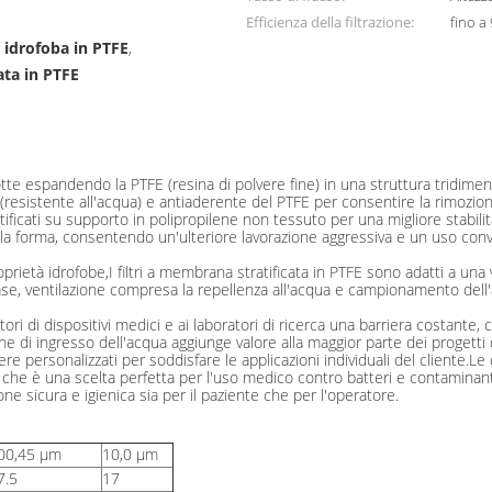
Efficienza della filtrazione:
fino a
idrofoba in PTFE
,
ta in PTFE
n per filtri antibatterici
espandendo la PTFE (resina di polvere fine) in una struttura tridimens
(resistente all'acqua) e antiaderente del PTFE per consentire la rimozione 
ificati su supporto in polipropilene non tessuto per una migliore stabil
 forma, consentendo un'ulteriore lavorazione aggressiva e un uso conveni
rietà idrofobe,I filtri a membrana stratificata in PTFE sono adatti a una v
fase, ventilazione compresa la repellenza all'acqua e campionamento dell'
 di dispositivi medici e ai laboratori di ricerca una barriera costante, 
one di ingresso dell'acqua aggiunge valore alla maggior parte dei progett
sere personalizzati per soddisfare le applicazioni individuali del cliente.
n, che è una scelta perfetta per l'uso medico contro batteri e contaminant
one sicura e igienica sia per il paziente che per l'operatore
.
00,45 μm
10,0 μm
7.5
17