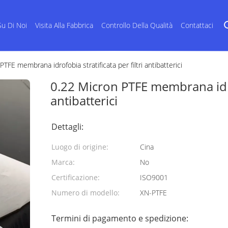
Su Di Noi
Visita Alla Fabbrica
Controllo Della Qualità
Contattaci
TFE membrana idrofobia stratificata per filtri antibatterici
0.22 Micron PTFE membrana idrof
antibatterici
Dettagli:
Luogo di origine:
Cina
Marca:
No
Certificazione:
ISO9001
Numero di modello:
XN-PTFE
Termini di pagamento e spedizione: