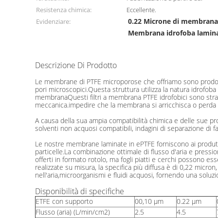
Resistenza chimica:
Eccellente.
0.22 Microne di membrana 
Evidenziare:
Membrana idrofoba lamina
Descrizione Di Prodotto
0.22 Membrane in PTFE stratificate idrofobiche da micro
Le membrane di PTFE microporose che offriamo sono prodotte 
pori microscopici.Questa struttura utilizza la natura idrofoba 
membranaQuesti filtri a membrana PTFE idrofobici sono strat
meccanica.impedire che la membrana si arricchisca o perda la
A causa della sua ampia compatibilità chimica e delle sue prop
solventi non acquosi compatibili, indagini di separazione di 
Le nostre membrane laminate in ePTFE forniscono ai produttori
particelle.La combinazione ottimale di flusso d'aria e pressi
offerti in formato rotolo, ma fogli piatti e cerchi possono es
realizzate su misura, la specifica più diffusa è di 0,22 micro
nell'aria,microorganismi e fluidi acquosi, fornendo una soluzi
Disponibilità di specifiche
ETFE con supporto
00,10 μm
0.22 μm
Flusso (aria) (L/min/cm2)
2.5
4.5