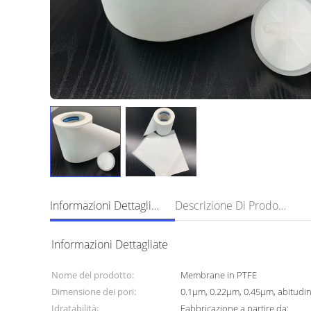
Informazioni Dettagliate
Descrizione Di Prodotto
Informazioni Dettagliate
Nome del prodotto:
Membrane in PTFE
Dimensione dei pori:
0.1μm, 0.22μm, 0.45μm, abitudi
Idratabilità:
Fabbricazione a partire da: