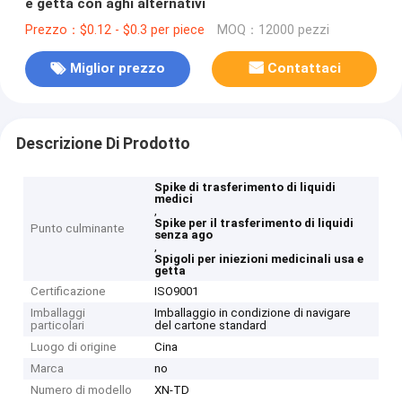
e getta con aghi alternativi
Prezzo：$0.12 - $0.3 per piece
MOQ：12000 pezzi
Miglior prezzo
Contattaci
Descrizione Di Prodotto
Spike di trasferimento di liquidi
medici
,
Spike per il trasferimento di liquidi
Punto culminante
senza ago
,
Spigoli per iniezioni medicinali usa e
getta
Certificazione
ISO9001
Imballaggi
Imballaggio in condizione di navigare
particolari
del cartone standard
Luogo di origine
Cina
Marca
no
Numero di modello
XN-TD