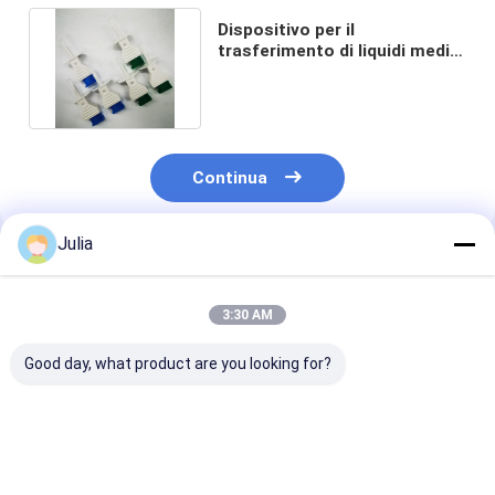
Dispositivo per il
trasferimento di liquidi medici
usa e getta con aghi
alternativi
Continua
Julia
Prodotti Raccomandati
3:30 AM
Good day, what product are you looking for?
Needleless IV Bag
Needleless Vial
Rotating Luer