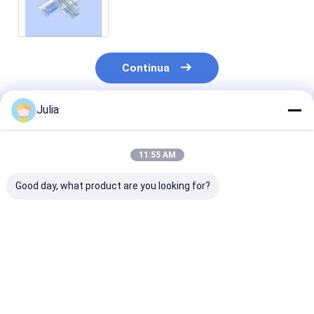
Membrana 0,22/ 1,2/5μm
dimensione dei pori
Continua
Julia
Prodotti Raccomandati
11:55 AM
Good day, what product are you looking for?
XINNA Medical IV
Filtro IV da 1.2
Filtro IV mono
Infusion In-Line
micron per set
con doppi strat
0,22um e 0,5um
infusionali
PES e PTFE
Micropore Filter
idrofobico per
portata maggi
Miglior prezzo
Miglior prezzo
Miglior pr