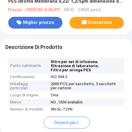
PES idrofila Membrana 0,22/ 1,2/5μm dimensione dei
pori
Prezzo：USD0.05~0.06/PC
MOQ：24000 pezzi
Miglior prezzo
Contattaci
Descrizione Di Prodotto
,
filtro per set di infusione
Punto culminante
,
filtrazione di laboratorio
Filtro per siringa PES
Certificazione
ISO 594-2
Imballaggi
2000 PCS per sacchetto, 3 sacchetti
particolari
per cartone
Luogo di origine
Cina
Marca
NO , OEM avaliable
Numero di modello
XN-GL-T2YN
Osservi più