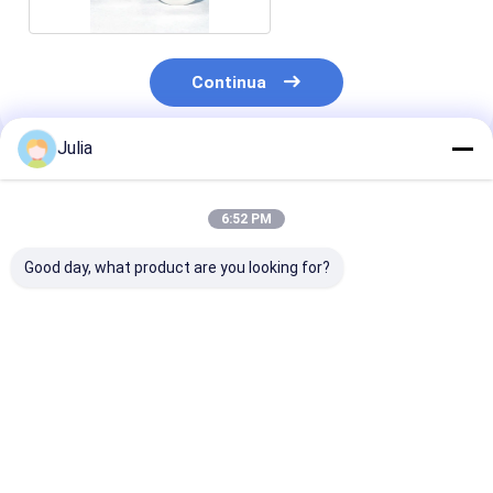
Continua
Julia
Prodotti Raccomandati
6:52 PM
Good day, what product are you looking for?
Needleless IV Bag
Needleless Vial
Rotating Luer
Spike with Filter and
Admixture device
Connector for
Lipid/Alcohol
with Lipid/Alcohol
Infusion Tubin
Resistant Valve Port
Resistant Check
Valve Port
Miglior prezzo
Miglior prezzo
Miglior pr