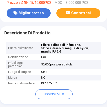
Prezzo：$40~45/10,000PCS
MOQ：3 000 000 PCS
Miglior prezzo
Contattaci
Descrizione Di Prodotto
,
Filtro a disco di infusione
Punto culminante
,
filtro a disco di maglia di nylon
maglia PA6.6
Certificazione
ISO
Imballaggi
50,000pcs per scatola
particolari
Luogo di origine
Cina
Marca
NO
Numero di modello
DF14.2X3.7
Osservi più