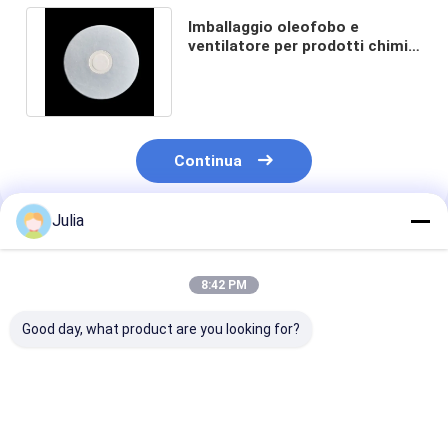
Imballaggio oleofobo e
ventilatore per prodotti chimici
agricoli EPTFE Dischi
ventilatori
Continua
Julia
Prodotti Raccomandati
8:42 PM
Good day, what product are you looking for?
0.2~0.3 micron PTFE
Membrana adesiva di
Membrana a di