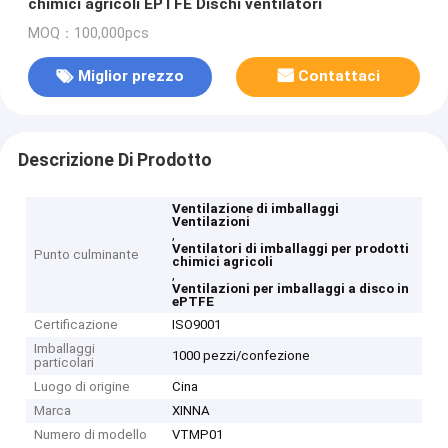
chimici agricoli EPTFE Dischi ventilatori
MOQ：100,000pcs
Miglior prezzo
Contattaci
Descrizione Di Prodotto
Ventilazione di imballaggi
Ventilazioni
,
Ventilatori di imballaggi per prodotti
Punto culminante
chimici agricoli
,
Ventilazioni per imballaggi a disco in
ePTFE
Certificazione
ISO9001
Imballaggi
1000 pezzi/confezione
particolari
Luogo di origine
Cina
Marca
XINNA
Numero di modello
VTMP01