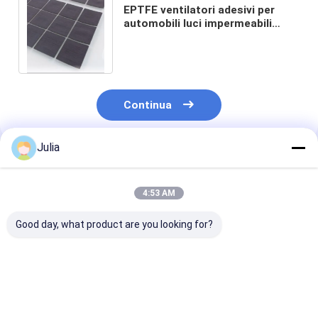
EPTFE ventilatori adesivi per
automobili luci impermeabili
impermeabili alla polvere anti
nebbia
Continua
Julia
Prodotti Raccomandati
4:53 AM
Good day, what product are you looking for?
Membrane di
Membrane di
ventilazione EPTFE
ventilazione EPTFE