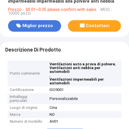
impermeabili impermeabili alla polvere anti nebbia
Prezzo：$0.01~0.35 please confirm with sales
MOQ：
10000 pezzi
Miglior prezzo
Contattaci
Descrizione Di Prodotto
,
Ventilazioni auto a prova di polvere
Ventilazioni anti nebbia per
automobili
Punto culminante
,
Ventilazioni impermeabili per
automobili
Certificazione
ISO9001
Imballaggi
Personalizzabile
particolari
Luogo di origine
Cina
Marca
NO
Numero di modello
AV01