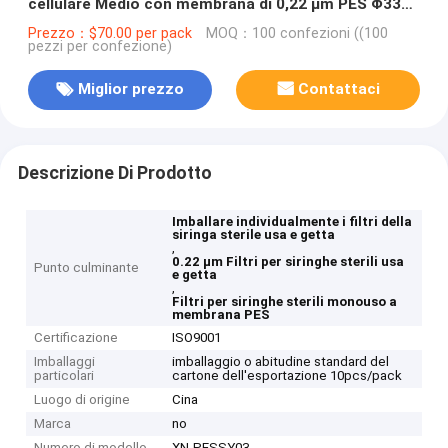
cellulare Medio con membrana di 0,22 μm PES Φ33
mm confezionati singolarmente
Prezzo：$70.00 per pack
MOQ：100 confezioni ((100
pezzi per confezione)
Miglior prezzo
Contattaci
Descrizione Di Prodotto
Imballare individualmente i filtri della
siringa sterile usa e getta
,
0.22 μm Filtri per siringhe sterili usa
Punto culminante
e getta
,
Filtri per siringhe sterili monouso a
membrana PES
Certificazione
ISO9001
Imballaggi
imballaggio o abitudine standard del
particolari
cartone dell'esportazione 10pcs/pack
Luogo di origine
Cina
Marca
no
Numero di modello
XN-PESSY03