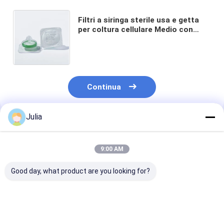
Filtri a siringa sterile usa e getta
per coltura cellulare Medio con
membrana di 0,22 μm PES Φ33 mm
confezionati singolarmente
Continua
Julia
Prodotti Raccomandati
9:00 AM
Good day, what product are you looking for?