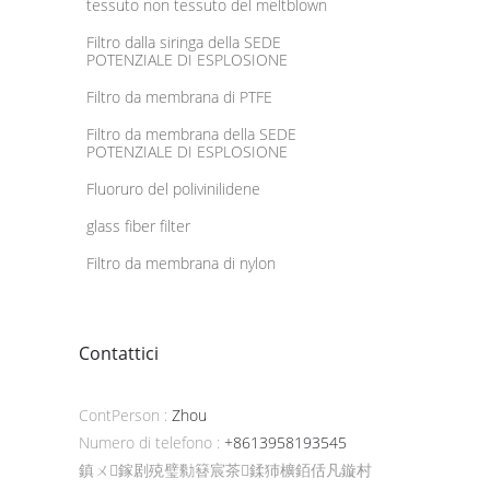
tessuto non tessuto del meltblown
Filtro dalla siringa della SEDE
POTENZIALE DI ESPLOSIONE
Filtro da membrana di PTFE
Filtro da membrana della SEDE
POTENZIALE DI ESPLOSIONE
Fluoruro del polivinilidene
glass fiber filter
Filtro da membrana di nylon
Contattici
ContPerson :
Zhou
Numero di telefono :
+8613958193545
鎮ㄨ鎵剧殑璧勬簮宸茶鍒犻櫎銆佸凡鏇村