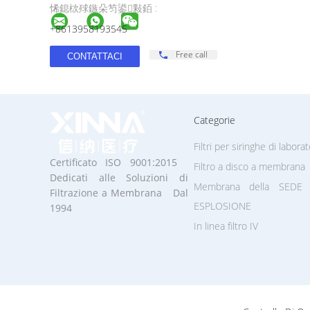
悕鎴栨殏鏃朵笉鍙敤銆 :
+8613958193545
Free call
Categorie
Filtri per siringhe di laborat
Certificato ISO 9001:2015
Filtro a disco a membrana
Dedicati alle Soluzioni di
Membrana della SEDE 
Filtrazione a Membrana Dal
ESPLOSIONE
1994
In linea filtro IV