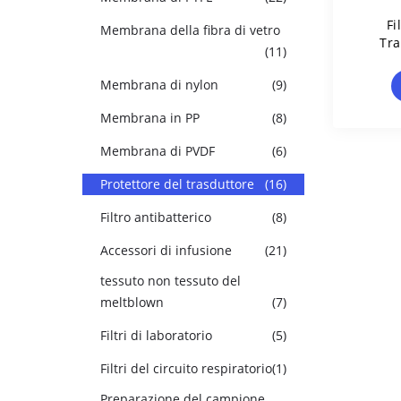
Fi
Membrana della fibra di vetro
Tra
(11)
Sist
C
Membrana di nylon
(9)
Membrana in PP
(8)
Membrana di PVDF
(6)
Protettore del trasduttore
(16)
Filtro antibatterico
(8)
Accessori di infusione
(21)
tessuto non tessuto del
meltblown
(7)
Filtri di laboratorio
(5)
Filtri del circuito respiratorio
(1)
Preparazione del campione