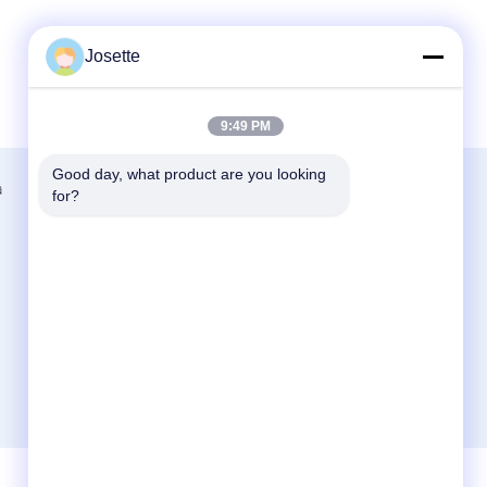
Josette
9:49 PM
Good day, what product are you looking 
a
Contattaci
for?
Zhejiang Xinna Medical Device Technology
Co., Ltd.
Zona industriale di Huangnikan, via
Yucheng, Yuhuan, città di Taizhou, provincia
dello Zhejiang, Cina.
+8613958193545-571-83082507
xinna@zjxinna.com