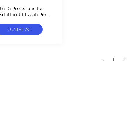
ltri Di Protezione Per
sduttori Utilizzati Per
emi Respiratori Cannula
ircuito Respiratorio
CONTATTACI
Sterilizzazione
<
1
2