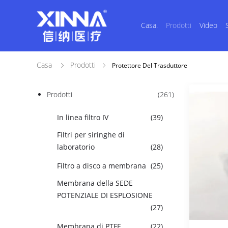
Casa.
Prodotti
Video
Casa
Prodotti
Protettore Del Trasduttore
Prodotti
(261)
In linea filtro IV
(39)
Filtri per siringhe di
laboratorio
(28)
Filtro a disco a membrana
(25)
Membrana della SEDE
POTENZIALE DI ESPLOSIONE
(27)
Membrana di PTFE
(22)