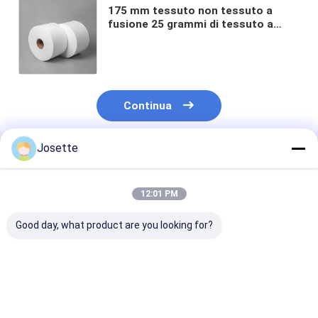
175 mm tessuto non tessuto a
fusione 25 grammi di tessuto a
fusione PP per maschere usa e
getta
Continua
Josette
Prodotti Raccomandati
12:01 PM
Good day, what product are you looking for?
PP (polipropilene)
PET Feltblown
Maschera per i