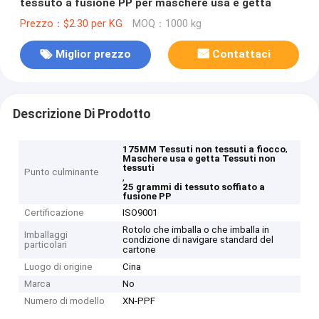
tessuto a fusione PP per maschere usa e getta
Prezzo：$2.30 per KG
MOQ：1000 kg
Miglior prezzo
Contattaci
Descrizione Di Prodotto
,
175MM Tessuti non tessuti a fiocco
Maschere usa e getta Tessuti non
tessuti
Punto culminante
,
25 grammi di tessuto soffiato a
fusione PP
Certificazione
ISO9001
Rotolo che imballa o che imballa in
Imballaggi
condizione di navigare standard del
particolari
cartone
Luogo di origine
Cina
Marca
No
Numero di modello
XN-PPF