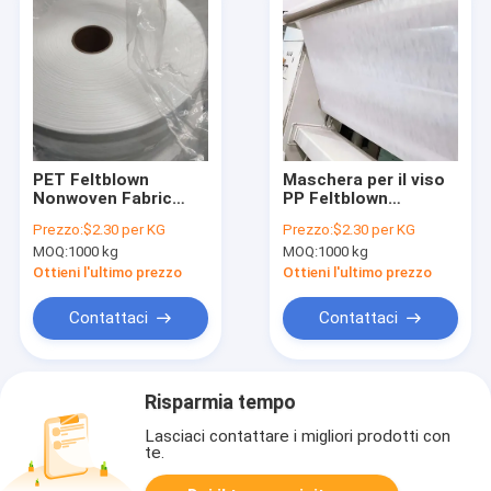
PET Feltblown
Maschera per il viso
Nonwoven Fabric
PP Feltblown
Filter Prefilter layer
Nonwoven 25 / 30 /
Prezzo:
$2.30 per KG
Prezzo:
$2.30 per KG
per la filtrazione
40GSM Per
MOQ:
1000 kg
MOQ:
1000 kg
dell'aria e dei liquidi
filtrazione medica
Ottieni l'ultimo prezzo
Ottieni l'ultimo prezzo
Contattaci
Contattaci
Risparmia tempo
Lasciaci contattare i migliori prodotti con
te.