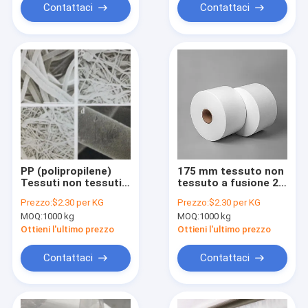
Contattaci
Contattaci
PP (polipropilene)
175 mm tessuto non
Tessuti non tessuti a
tessuto a fusione 25
fusione realizzati
grammi di tessuto a
Prezzo:
$2.30 per KG
Prezzo:
$2.30 per KG
con materiali di
fusione PP per
MOQ:
1000 kg
MOQ:
1000 kg
qualità medica
maschere usa e
getta
Ottieni l'ultimo prezzo
Ottieni l'ultimo prezzo
Contattaci
Contattaci