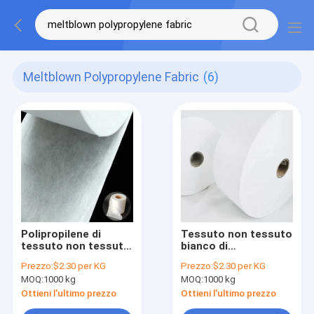
Meltblown Polypropylene Fabric
(6)
Polipropilene di
Tessuto non tessuto
tessuto non tessuto
bianco di
leggero a fusione per
polipropilene PP
Prezzo:
$2.30 per KG
Prezzo:
$2.30 per KG
prodotti igienici usa
Hepa filtro abito
MOQ:
1000 kg
MOQ:
1000 kg
e getta
chirurgico
Ottieni l'ultimo prezzo
Ottieni l'ultimo prezzo