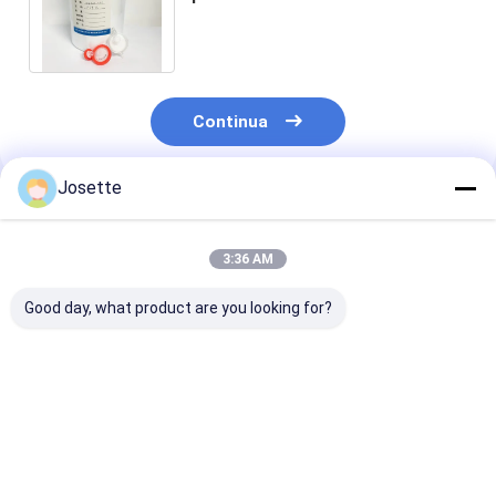
idrofobico di dimensione dei pori
di 0,1 μm
Continua
Josette
Prodotti Raccomandati
3:36 AM
Good day, what product are you looking for?
Filtro medicale in
Filtro idrofobo
Filtro a memb
PTFE da 0,45μm per
medico a membrana
Ptfe a filtrazi
sfiati di contenitori
in PTFE fornito in
sterile 0,22 U
per indicatori
fabbrica con
Resistenza ad 