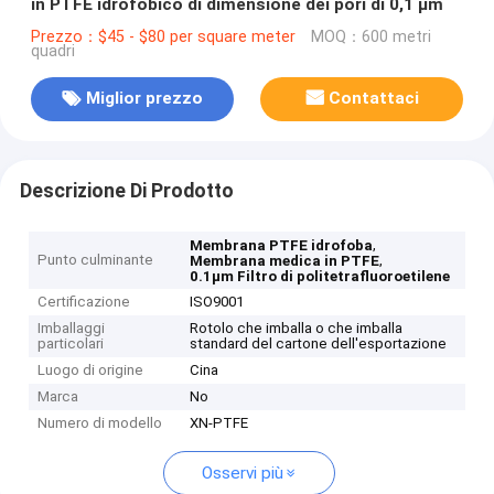
in PTFE idrofobico di dimensione dei pori di 0,1 μm
Prezzo：$45 - $80 per square meter
MOQ：600 metri
quadri
Miglior prezzo
Contattaci
Descrizione Di Prodotto
,
Membrana PTFE idrofoba
Punto culminante
,
Membrana medica in PTFE
0.1μm Filtro di politetrafluoroetilene
Certificazione
ISO9001
Imballaggi
Rotolo che imballa o che imballa
particolari
standard del cartone dell'esportazione
Luogo di origine
Cina
Marca
No
Numero di modello
XN-PTFE
Osservi più