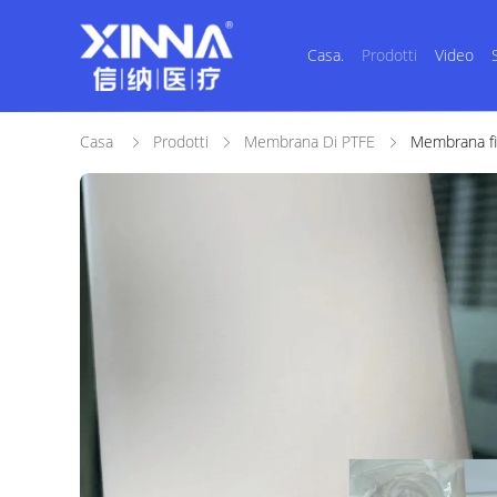
Casa.
Prodotti
Video
Casa
Prodotti
Membrana Di PTFE
Membrana fil