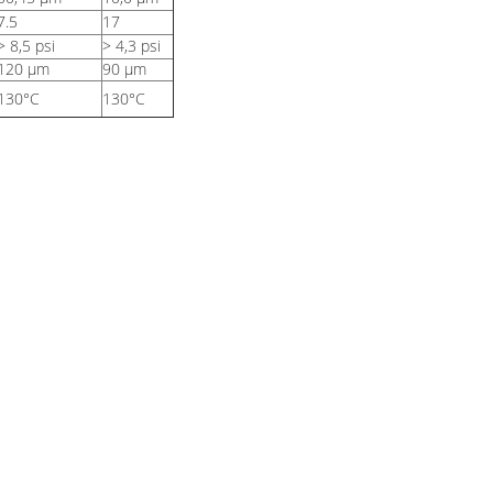
7.5
17
> 8,5 psi
> 4,3 psi
120 μm
90 μm
130°C
130°C