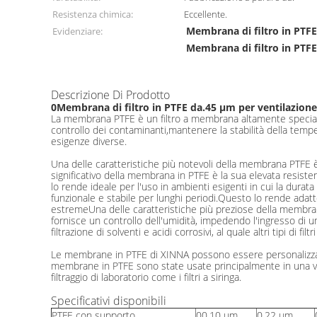
Resistenza chimica:
Eccellente.
Membrana di filtro in PTFE
Evidenziare:
Membrana di filtro in PTFE
Descrizione Di Prodotto
0Membrana di filtro in PTFE da.45 μm per ventilazione 
La membrana PTFE è un filtro a membrana altamente specializz
controllo dei contaminanti,mantenere la stabilità della tempe
esigenze diverse.
Una delle caratteristiche più notevoli della membrana PTFE è
significativo della membrana in PTFE è la sua elevata resist
lo rende ideale per l'uso in ambienti esigenti in cui la dur
funzionale e stabile per lunghi periodi.Questo lo rende adat
estremeUna delle caratteristiche più preziose della membrana 
fornisce un controllo dell'umidità, impedendo l'ingresso di um
filtrazione di solventi e acidi corrosivi, al quale altri tipi d
Le membrane in PTFE di XINNA possono essere personalizzate 
membrane in PTFE sono state usate principalmente in una varietà 
filtraggio di laboratorio come i filtri a siringa.
Specificativi disponibili
PTFE con supporto
00,10 μm
0.22 μm