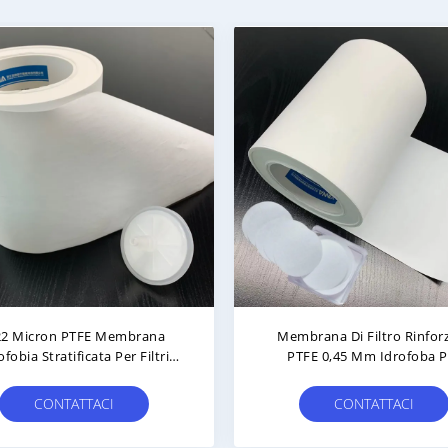
rana Di Filtro In Polietilene
Filtro A Membrana PTFE Idr
E Idrofobo Per Filtri Medici
Microporous Stratificato 
Prese Di Sicurezza
CONTATTACI
CONTATTACI