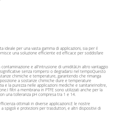
 ideale per una vasta gamma di applicazioni, sia per il
ornisce una soluzione efficiente ed efficace per soddisfare
 contaminazione e all'intrusione di umiditàUn altro vantaggio
ni significative senza rompersi o degradarsi nel tempoQuesto
i sostanze chimiche e temperature, garantendo che rimanga
l'esposizione a sostanze chimiche dure e temperature
a e la purezza nelle applicazioni mediche e sanitarieInoltre,
one.I filtri a membrana in PTFE sono utilizzati anche per la
ica con una tolleranza pH compresa tra 1 e 14.
ienza ottimali in diverse applicazioni.E le nostre
spigoli e protezioni per trasduttori, e altri dispositivi di