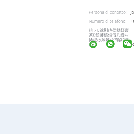
Persona di contatto:
Jo
Numero di telefono:
+
鎮ㄨ鎵剧殑璧勬簮宸
茶鍒犻櫎銆佸凡鏇村
悕鎴栨殏鏃朵笉鍙敤
銆:
+