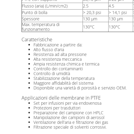
Flusso (aria) (L/min/cm2)
2.5
4.5
Punto di bolla
> 20,3 psi
> 14,1 psi
Spessore
130 μm
130 μm
Max. temperatura di
130°C
130°C
funzionamento
Caratteristiche
Fabbricazione a partire da:
Alto flusso d'aria
Resistenza ad alta pressione
Alta resistenza meccanica
Ampia resistenza chimica e termica
Controllo dei contaminanti
Controllo di umidità
Stabilizzazione della temperatura
Maggiore affidabilità del sistema
Disponibile una varietà di porosità e servizio OEM.
Applicazioni delle membrane in PTFE
Set per infusioni per via endovenosa
Protezioni per trasduttori
Preparazione del campione con HPLC
Manipolazione dei campioni di aerosol
Ventilazione dell'aria e filtrazione dei gas
Filtrazione speciale di solventi corrosivi.