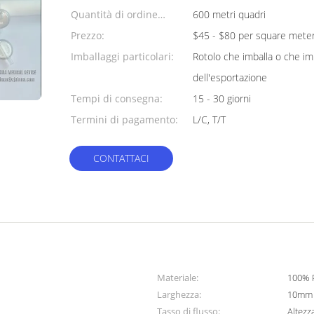
Quantità di ordine
600 metri quadri
minimo:
Prezzo:
$45 - $80 per square mete
Imballaggi particolari:
Rotolo che imballa o che im
dell'esportazione
Tempi di consegna:
15 - 30 giorni
Termini di pagamento:
L/C, T/T
CONTATTACI
Materiale:
100% 
Larghezza:
10mm 
Tasso di flusso:
Altezz