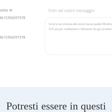
sette W
Entri nel vostro messaggio
8615356597378
8615356597378
Potresti essere in questi