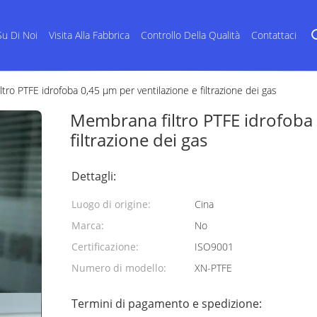
Su Di Noi
Visita Alla Fabbrica
Controllo Della Qualità
Contattaci
tro PTFE idrofoba 0,45 μm per ventilazione e filtrazione dei gas
Membrana filtro PTFE idrofoba 
filtrazione dei gas
Dettagli:
Luogo di origine:
Cina
Marca:
No
Certificazione:
ISO9001
Numero di modello:
XN-PTFE
Termini di pagamento e spedizione: