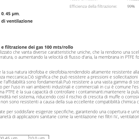
Efficienza della filtrazione:
99%
 0
45 μm
,
,
 di ventilazione
e filtrazione dei gas 100 mts/rollo
ato che vanta diverse caratteristiche uniche, che la rendono una scelta
ratura, o aumentando la velocità di flusso d'aria, la membrana in PTFE f
 la sua natura idrofoba e oleofobia.rendendolo altamente resistente alla
enza meccanica.Ciò significa che può resistere a pressioni e sollecitazio
ata e l'affidabilità sono fondamentali.Può resistere a una vasta gamma d
to per l'uso in vari ambienti industriali e commerciali in cui è comune 
PTFE è la sua capacità di controllare i contaminanti.mantenere la pulizi
idità nel sistema, riducendo così il rischio di crescita di muffe o corrosi
i filtri non sono resistenti a causa della sua eccellente compatibilità chim
per soddisfare esigenze specifiche, garantendo una copertura e un'effic
di applicazioni sanitarie come la ventilazione nei filtri IV., ventilatori a 
00,45 μm
10,0 μm