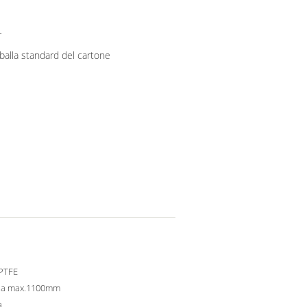
r
balla standard del cartone
PTFE
a max.1100mm
a