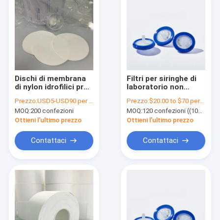
Dischi di membrana
Filtri per siringhe di
di nylon idrofilici pre-
laboratorio non
tagliati ad alta
sterili 0,22 μm φ33
Prezzo:
USD5-USD90 per pack
Prezzo:
$20.00 to $70 per pack
capacità di
mm Filtro per
MOQ:
200 confezioni
MOQ:
120 confezioni ((100 PCS/PACK)
trasmissione non
siringhe a membrana
sterili
di nylon
Ottieni l'ultimo prezzo
Ottieni l'ultimo prezzo
Contattaci
Contattaci
Casa.
Prodotti
Video