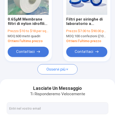
Su di noi
Visita alla fabbrica
0.65μM Membrane
Filtri per siringhe di
filtri di nylon idrofili
laboratorio a
Controllo della qualità
per filtrazione
micropori di nylon
Prezzo:
$10 to $18 per square meter
Prezzo:
$7.00 to $90.00 per pack
medica clinica
idrofilo 0,22 μm
MOQ:
600 metri quadri
MOQ:
100 confezioni ((100 pezzi/confezione)
Dimensione dei pori
Contattaci
φ13 mm
Ottieni l'ultimo prezzo
Ottieni l'ultimo prezzo
Chiedi un preventivo
Contattaci
Contattaci
Osservi più
In linea filtro IV
Filtri per siringhe di laboratorio
Lasciate Un Messaggio
Ti Risponderemo Velocemente
Filtro a disco a membrana
Membrana della SEDE POTENZIALE DI ESPLOSIONE