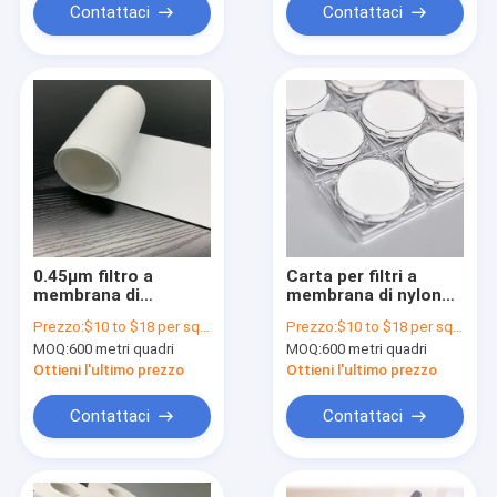
Contattaci
Contattaci
0.45μm filtro a
Carta per filtri a
membrana di
membrana di nylon
polyamide di nylon
poliammide 0,45
Prezzo:
$10 to $18 per square meter
Prezzo:
$10 to $18 per square meter
bianco non sterile
micron per flaconi di
MOQ:
600 metri quadri
MOQ:
600 metri quadri
senza griglie
filtri a vuoto
Ottieni l'ultimo prezzo
Ottieni l'ultimo prezzo
Contattaci
Contattaci