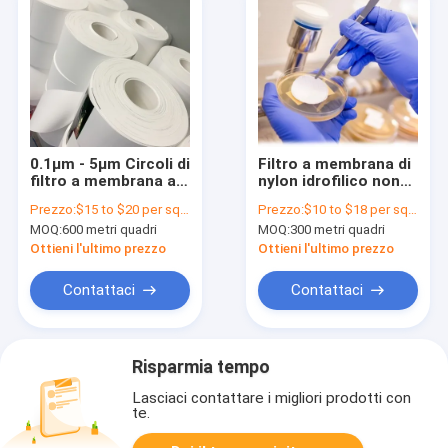
0.1μm - 5μm Circoli di
Filtro a membrana di
filtro a membrana a
nylon idrofilico non
dimensione di poro di
sterile per la
Prezzo:
$15 to $20 per square meter
Prezzo:
$10 to $18 per square meter
nylon (poliammide)
preparazione di
MOQ:
600 metri quadri
MOQ:
300 metri quadri
campioni HPLC
Ottieni l'ultimo prezzo
Ottieni l'ultimo prezzo
Contattaci
Contattaci
Risparmia tempo
Lasciaci contattare i migliori prodotti con
te.