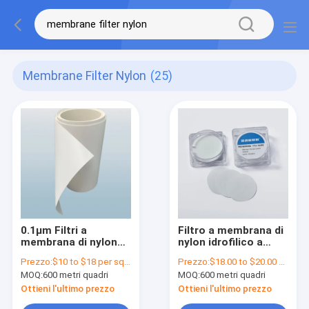
Membrane Filter Nylon
(25)
0.1μm Filtri a
Filtro a membrana di
membrana di nylon
nylon idrofilico a
idrofili non sterili ad
basso contenuto di
Prezzo:
$10 to $18 per square meter
Prezzo:
$18.00 to $20.00 per square meter
alta resistenza
estrattibili,
MOQ:
600 metri quadri
MOQ:
600 metri quadri
termica
membrana ad alto
legame proteico
Ottieni l'ultimo prezzo
Ottieni l'ultimo prezzo