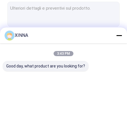
Membrana di PTFE
Membrana della fibra di vetro
Membrana di nylon
XINNA
Continua
Membrana in PP
Membrana di PVDF
3:43 PM
Le Nostre Categorie
Protettore del trasduttore
Good day, what product are you looking for?
Filtro antibatterico
Accessori di infusione
tessuto non tessuto del meltblown
In linea filtro IV
Filtri per siringhe di
Filtro a disco 
Filtri di laboratorio
laboratorio
membrana