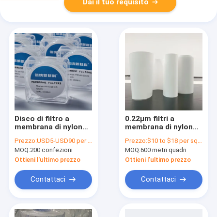
Dai il tuo requisito
Disco di filtro a
0.22μm filtri a
membrana di nylon
membrana di nylon
0,22μm 47mm per la
poliestere idrofilo
Prezzo:
USD5-USD90 per pack
Prezzo:
$10 to $18 per square meter
preparazione di
rinforzato
MOQ:
200 confezioni
MOQ:
600 metri quadri
campioni di
cromatografia HPLC
Ottieni l'ultimo prezzo
Ottieni l'ultimo prezzo
Contattaci
Contattaci