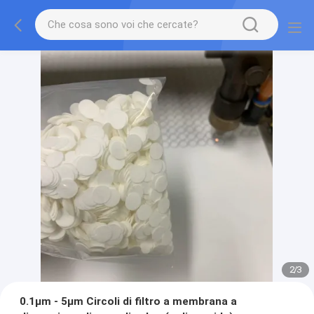
2
/
3
0.1μm - 5μm Circoli di filtro a membrana a