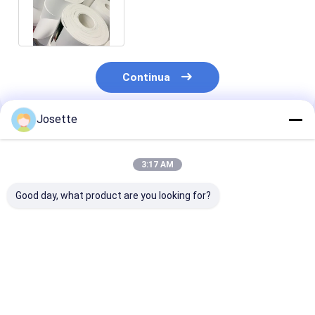
poro di nylon (poliammide)
Continua
Josette
Prodotti Raccomandati
3:17 AM
Good day, what product are you looking for?
Filtro a rete in nylon
0.65μM Membrane
0.45μm filtro 
da 15 micron,
filtri di nylon idrofili
membrana di
tessuto con maglia
per filtrazione
polyamide di n
470~500
medica clinica
bianco non ste