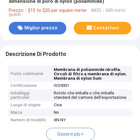
dimensione di poro di nylon (poliammide)
Prezzo：$15 to $20 per square meter
MOQ：600 metri
quadri
Miglior prezzo
Contattaci
Descrizione Di Prodotto
,
Membrana di poliammide idrofila
Punto culminante
,
Circoli di filtro a membrana di nylon
Membrana di nylon 5um
Certificazione
ISO9001
Imballaggi
Rotolo che imballa o che imballa
particolari
standard del cartone dell'esportazione
Luogo di origine
Cina
Marca
No
Numero di modello
XN-NY
Osservi più