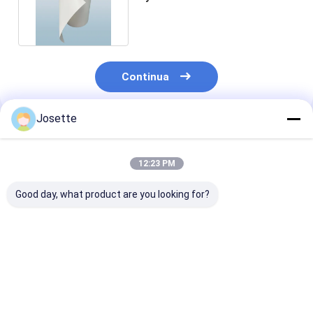
alta resistenza termica
Continua
Josette
Prodotti Raccomandati
12:23 PM
Good day, what product are you looking for?
Filtro a rete in nylon
0.1μm - 5μm Circoli
0.65μM Memb
da 15 micron,
di filtro a membrana
filtri di nylon i
tessuto con maglia
a dimensione di poro
per filtrazione
470~500
di nylon
medica clinica