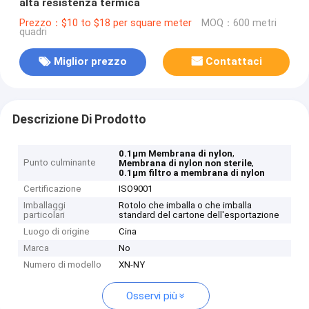
alta resistenza termica
Prezzo：$10 to $18 per square meter
MOQ：600 metri
quadri
Miglior prezzo
Contattaci
Descrizione Di Prodotto
,
0.1μm Membrana di nylon
Punto culminante
,
Membrana di nylon non sterile
0.1μm filtro a membrana di nylon
Certificazione
ISO9001
Imballaggi
Rotolo che imballa o che imballa
particolari
standard del cartone dell'esportazione
Luogo di origine
Cina
Marca
No
Numero di modello
XN-NY
Osservi più